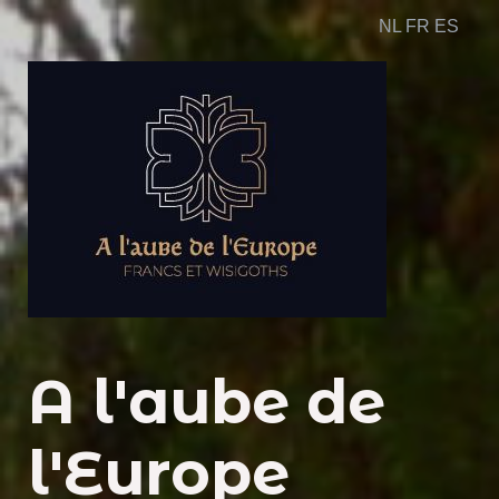
NL
FR
ES
A l'aube de
l'Europe