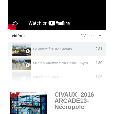
vidéos
3 Videos
2:31
Le cimetière de Civaux
4:30
Sur les chemins du Poitou mystérieux
1:06
Musée de Civaux
CIVAUX -2016
ARCADE13-
Nécropole