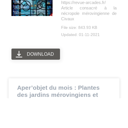
https://revue-arcades.fr/
Article consacré à la
nécropole mérovingienne de
Civaux
File size: 843.93 KB
Updated: 01-11-2021
DOWNLOAD
Aper’objet du mois : Plantes
des jardins mérovingiens et
carolingiens