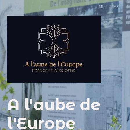
NL
FR
ES
A l'aube de
l'Europe