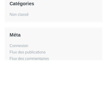
Catégories
Non classé
Méta
Connexion
Flux des publications
Flux des commentaires
Site de WordPress-FR
© 2026 - Francs et Wisigoths | All rights reserved
Powered by
Page Builder Framework